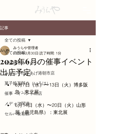
記事
全ての投稿
みうらや管理者
全ての投稿
2023年3月30日
読了時間: 1分
2023年6月の催事イベント
仙台朝市みうらや
出店予定
みうらやゆりあげ港朝市店
菓子処五郎八（いろは）
6月7日（水）〜13日（火）博多阪
急：東北展
催事・イベント出店
メディア関連
6月14日（水）〜20日（火）山形
屋（鹿児島県）：東北展
セルバ食彩館